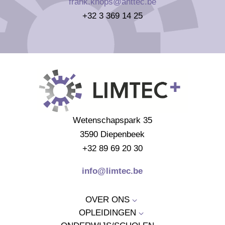
frank.knops@anttec.be
+32 3 369 14 25
Wetenschapspark 35
3590 Diepenbeek
+32 89 69 20 30
info@limtec.be
OVER ONS
3
OPLEIDINGEN
3