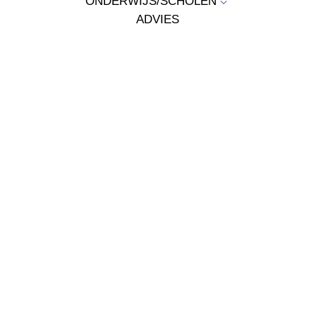
ONDERWIJS/SCHOLEN
3
ADVIES
NIEUWS
HUREN
3
CONTACT
3
VACATURES
Filip Williotstraat 7
2600 Antwerpen
+32 3 369 14 20
info@anttec.be